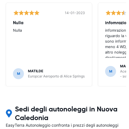
14-01-2023
Nulla
infomrazion
Nulla
infomrazioni 
riguardo la v
sono informaz
meno 4 WD, a
altro noleggi
direttamente
MAS
MATILDE
M
Ace R
M
Europcar Aeroporto di Alice Springs
- Int
Sedi degli autonoleggi in Nuova
Caledonia
EasyTerra Autonoleggio confronta i prezzi degli autonoleggi