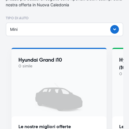
nostra offerta in Nuova Caledonia
TIPO DI AUTO
Mini
Hyundai Grand i10
Hyu
O simile
i10
O sim
Le nostre migliori offerte
Le n