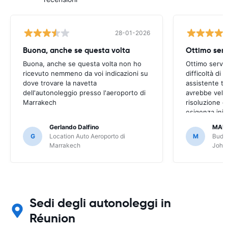
28-01-2026
Buona, anche se questa volta
Ottimo serv
Buona, anche se questa volta non ho
Ottimo serviz
ricevuto nemmeno da voi indicazioni su
difficoltà di
dove trovare la navetta
assistente t
dell'autonoleggio presso l'aeroporto di
avrebbe veloc
Marrakech
risoluzione d
esigenza inizi
però risolto,
Gerlando Dalfino
MAU
G
Location Auto Aeroporto di
M
Budge
Marrakech
Joha
Sedi degli autonoleggi in
Réunion