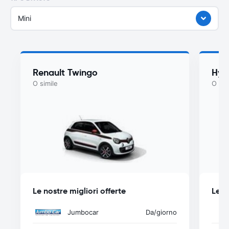
Mini
Renault Twingo
Hyu
O simile
O sim
Le nostre migliori offerte
Le n
Jumbocar
Da
/giorno