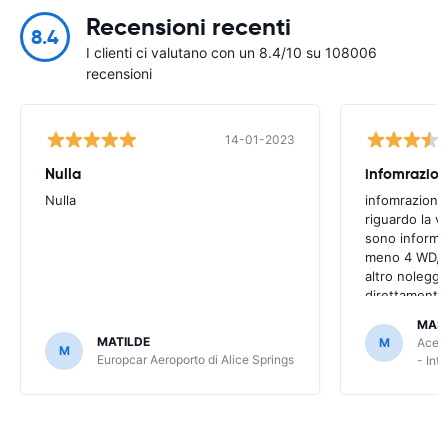
Recensioni recenti
8.4
I clienti ci valutano con un 8.4/10 su 108006
recensioni
14-01-2023
Nulla
infomrazion
Nulla
infomrazioni 
riguardo la v
sono informaz
meno 4 WD, a
altro noleggi
direttamente
MAS
MATILDE
M
Ace R
M
Europcar Aeroporto di Alice Springs
- Int