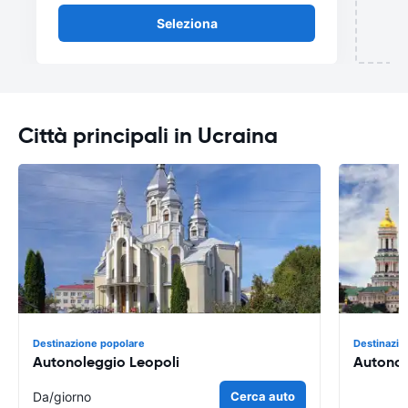
Seleziona
Città principali in Ucraina
Destinazione popolare
Destinazio
Autonoleggio Leopoli
Autonol
Da
/giorno
Cerca auto