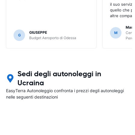
il suo serviz
quello che po
altre compagn
Mass
GIUSEPPE
M
Centa
G
Budget Aeroporto di Odessa
Peret
Sedi degli autonoleggi in
Ucraina
EasyTerra Autonoleggio confronta i prezzi degli autonoleggi
nelle seguenti destinazioni