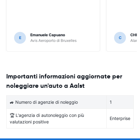
Emanuele Capuano
CHIA
E
C
Avis Aeroporto di Bruxelles
Alamo
Importanti informazioni aggiornate per
noleggiare un'auto a Aalst
🚙 Numero di agenzie di noleggio
1
🏆 L'agenzia di autonoleggio con più
Enterprise
valutazioni positive