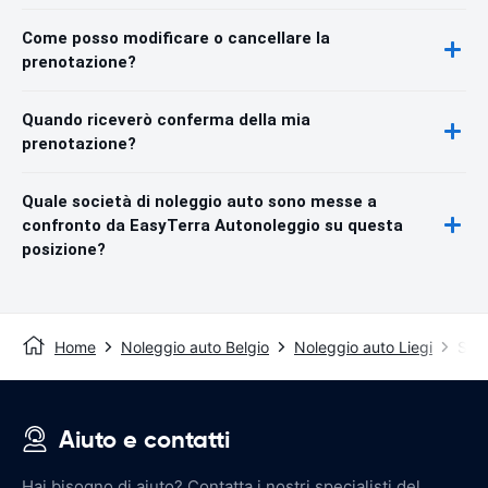
Come posso modificare o cancellare la
prenotazione?
Quando riceverò conferma della mia
prenotazione?
Quale società di noleggio auto sono messe a
confronto da EasyTerra Autonoleggio su questa
posizione?
Home
Noleggio auto Belgio
Noleggio auto Liegi
Staz
Aiuto e contatti
Hai bisogno di aiuto? Contatta i nostri specialisti del