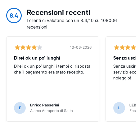
Recensioni recenti
8.4
I clienti ci valutano con un 8.4/10 su 108006
recensioni
13-06-2026
Direi ok un po’ lunghi
Senza uscir
Direi ok un po’ lunghi i tempi di risposta
Senza uscire 
che il pagamento era stato recepito..
servizio ecce
noleggio!
Enrico Passerini
LED
E
L
Alamo Aeroporto di Salta
Foco 