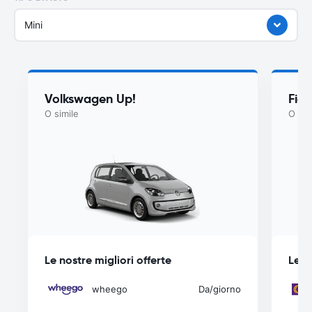
Mini
Volkswagen Up!
Fiat
O simile
O sim
Le nostre migliori offerte
Le n
wheego
Da
/giorno