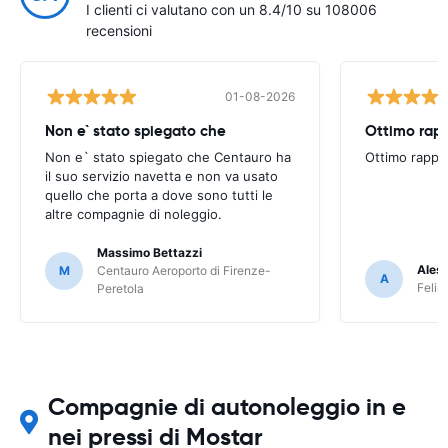
I clienti ci valutano con un 8.4/10 su 108006
recensioni
01-08-2026
Non e` stato spiegato che
Ottimo rapp
Non e` stato spiegato che Centauro ha
Ottimo rappo
il suo servizio navetta e non va usato
quello che porta a dove sono tutti le
altre compagnie di noleggio.
Massimo Bettazzi
Ales
M
Centauro Aeroporto di Firenze-
A
Felir
Peretola
Compagnie di autonoleggio in e
nei pressi di Mostar