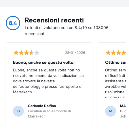
Recensioni recenti
8.4
I clienti ci valutano con un 8.4/10 su 108006
recensioni
28-01-2026
Buona, anche se questa volta
Ottimo serv
Buona, anche se questa volta non ho
Ottimo serviz
ricevuto nemmeno da voi indicazioni su
difficoltà di
dove trovare la navetta
assistente t
dell'autonoleggio presso l'aeroporto di
avrebbe veloc
Marrakech
risoluzione d
esigenza inizi
però risolto,
Gerlando Dalfino
MAU
G
Location Auto Aeroporto di
M
Budge
Marrakech
Joha