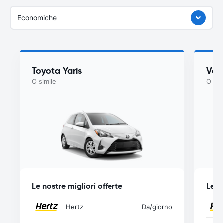
Economiche
Toyota Yaris
Vol
O simile
O sim
Le nostre migliori offerte
Le n
Hertz
Da
/giorno