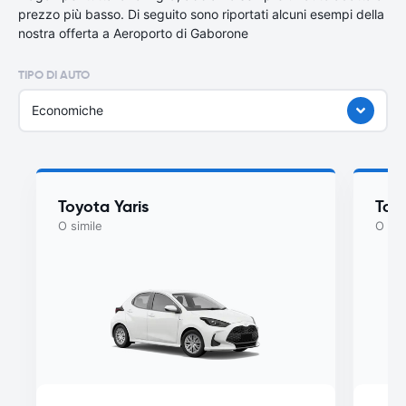
prezzo più basso. Di seguito sono riportati alcuni esempi della
nostra offerta a Aeroporto di Gaborone
TIPO DI AUTO
Economiche
Toyota Yaris
Toyo
O simile
O sim