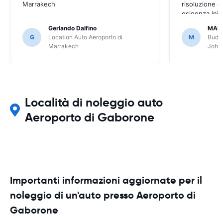
Marrakech
risoluzione d
esigenza inizi
però risolto,
Gerlando Dalfino
MAU
G
Location Auto Aeroporto di
M
Budge
Marrakech
Joha
Località di noleggio auto
Aeroporto di Gaborone
Importanti informazioni aggiornate per il
noleggio di un'auto presso Aeroporto di
Gaborone