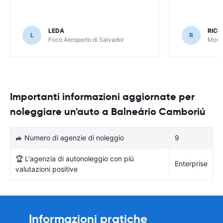
LEDA
RIC
L
R
Foco Aeroporto di Salvador
Movid
Importanti informazioni aggiornate per
noleggiare un'auto a Balneário Camboriú
🚙 Numero di agenzie di noleggio
9
🏆 L'agenzia di autonoleggio con più
Enterprise
valutazioni positive
Informazioni pratiche