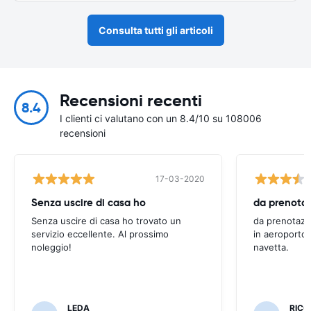
Consulta tutti gli articoli
Recensioni recenti
8.4
I clienti ci valutano con un 8.4/10 su 108006
recensioni
17-03-2020
Senza uscire di casa ho
Senza uscire di casa ho trovato un
da prenotazi
servizio eccellente. Al prossimo
in aeroporto 
noleggio!
navetta.
LEDA
RIC