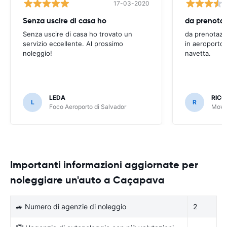
17-03-2020
Senza uscire di casa ho
Senza uscire di casa ho trovato un
da prenotazi
servizio eccellente. Al prossimo
in aeroporto 
noleggio!
navetta.
LEDA
RIC
L
R
Foco Aeroporto di Salvador
Movid
Importanti informazioni aggiornate per
noleggiare un'auto a Caçapava
🚙 Numero di agenzie di noleggio
2