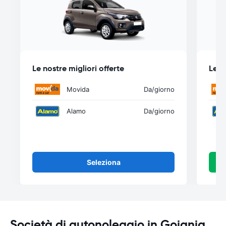
Le nostre migliori offerte
Le n
Movida
Da
/giorno
Alamo
Da
/giorno
Seleziona
Società di autonoleggio in Goiania