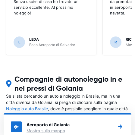
Senza uscire di casa ho trovato un
da prenotazi
servizio eccellente. Al prossimo
in aeroporto 
noleggio!
navetta.
LEDA
RIC
L
R
Foco Aeroporto di Salvador
Movid
Compagnie di autonoleggio in e
nei pressi di Goiania
Se si sta cercando un auto a noleggio in Brasile, ma in una
città diversa da Goiania, si prega di cliccare sulla pagina
Noleggio auto Brasile
, dove è possibile scegliere in quale città
in Brasile si vuole noleggiare l'auto.
Aeroporto di Goiania
Mostra sulla mappa