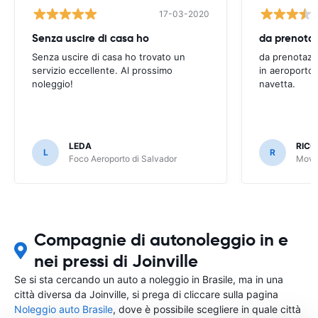
17-03-2020
Senza uscire di casa ho
Senza uscire di casa ho trovato un
da prenotazi
servizio eccellente. Al prossimo
in aeroporto 
noleggio!
navetta.
LEDA
RIC
L
R
Foco Aeroporto di Salvador
Movid
Compagnie di autonoleggio in e
nei pressi di Joinville
Se si sta cercando un auto a noleggio in Brasile, ma in una
città diversa da Joinville, si prega di cliccare sulla pagina
Noleggio auto Brasile
, dove è possibile scegliere in quale città