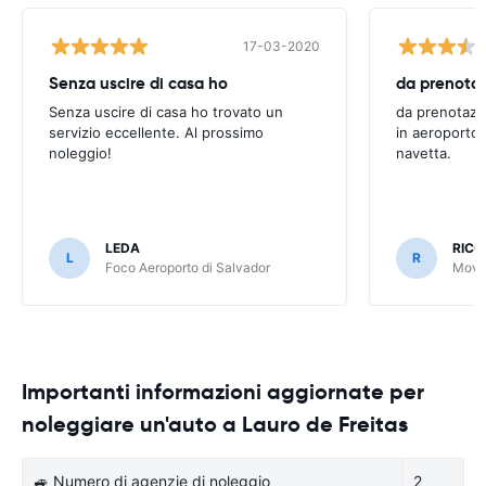
17-03-2020
Senza uscire di casa ho
Senza uscire di casa ho trovato un
da prenotazi
servizio eccellente. Al prossimo
in aeroporto 
noleggio!
navetta.
LEDA
RIC
L
R
Foco Aeroporto di Salvador
Movid
Importanti informazioni aggiornate per
noleggiare un'auto a Lauro de Freitas
🚙 Numero di agenzie di noleggio
2