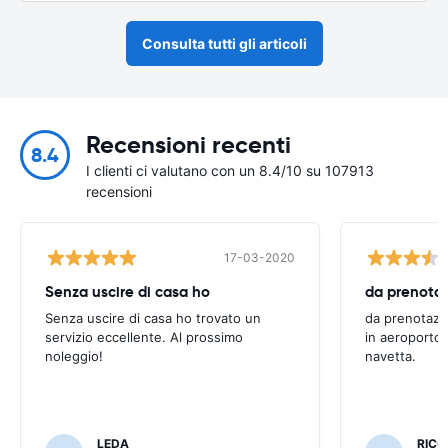
Consulta tutti gli articoli
Recensioni recenti
8.4
I clienti ci valutano con un 8.4/10 su 107913
recensioni
17-03-2020
Senza uscire di casa ho
Senza uscire di casa ho trovato un
da prenotazi
servizio eccellente. Al prossimo
in aeroporto 
noleggio!
navetta.
LEDA
RIC