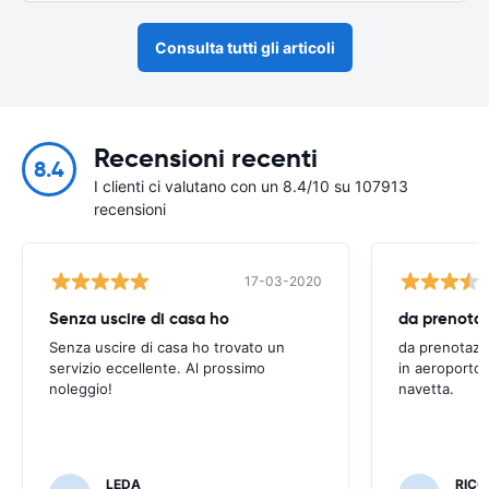
Consulta tutti gli articoli
Recensioni recenti
8.4
I clienti ci valutano con un 8.4/10 su 107913
recensioni
17-03-2020
Senza uscire di casa ho
Senza uscire di casa ho trovato un
da prenotazi
servizio eccellente. Al prossimo
in aeroporto 
noleggio!
navetta.
LEDA
RIC