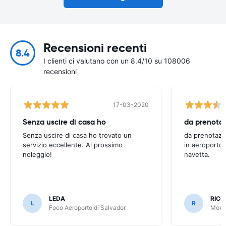
Recensioni recenti
8.4
I clienti ci valutano con un 8.4/10 su 108006
recensioni
17-03-2020
Senza uscire di casa ho
Senza uscire di casa ho trovato un
da prenotazi
servizio eccellente. Al prossimo
in aeroporto 
noleggio!
navetta.
LEDA
RIC
L
R
Foco Aeroporto di Salvador
Movid