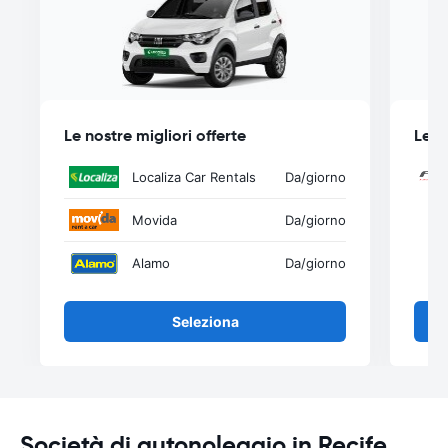
Le nostre migliori offerte
Le n
Localiza Car Rentals
Da
/giorno
Movida
Da
/giorno
Alamo
Da
/giorno
Seleziona
Società di autonoleggio in Recife