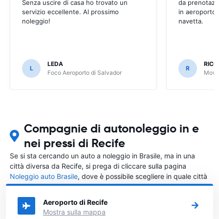
Senza uscire di casa ho trovato un
da prenotazi
servizio eccellente. Al prossimo
in aeroporto 
noleggio!
navetta.
LEDA
RIC
L
R
Foco Aeroporto di Salvador
Movid
Compagnie di autonoleggio in e
nei pressi di Recife
Se si sta cercando un auto a noleggio in Brasile, ma in una
città diversa da Recife, si prega di cliccare sulla pagina
Noleggio auto Brasile
, dove è possibile scegliere in quale città
in Brasile si vuole noleggiare l'auto.
Aeroporto di Recife
Mostra sulla mappa