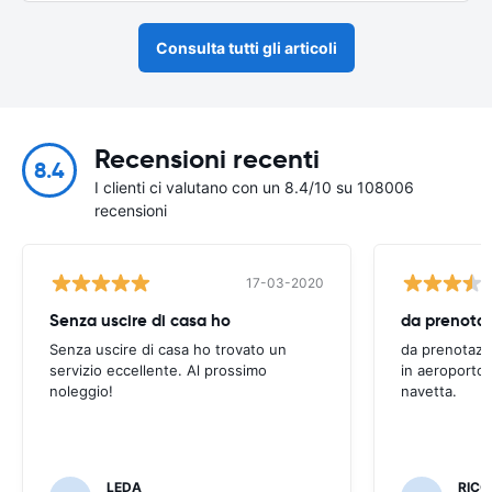
Consulta tutti gli articoli
Recensioni recenti
8.4
I clienti ci valutano con un 8.4/10 su 108006
recensioni
17-03-2020
Senza uscire di casa ho
Senza uscire di casa ho trovato un
da prenotazi
servizio eccellente. Al prossimo
in aeroporto 
noleggio!
navetta.
LEDA
RIC