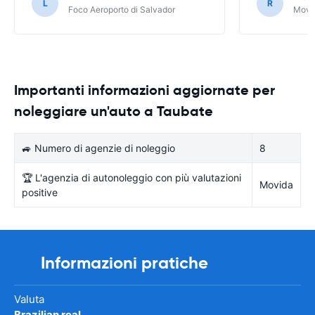
L
R
Foco Aeroporto di Salvador
Movid
Importanti informazioni aggiornate per
noleggiare un'auto a Taubate
🚙 Numero di agenzie di noleggio
8
🏆 L'agenzia di autonoleggio con più valutazioni
Movida
positive
Informazioni pratiche
Valuta
Brazilian real