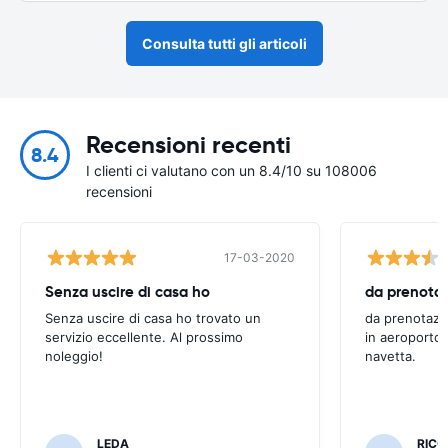
Consulta tutti gli articoli
Recensioni recenti
8.4
I clienti ci valutano con un 8.4/10 su 108006
recensioni
17-03-2020
Senza uscire di casa ho
Senza uscire di casa ho trovato un
da prenotazi
servizio eccellente. Al prossimo
in aeroporto 
noleggio!
navetta.
LEDA
RIC