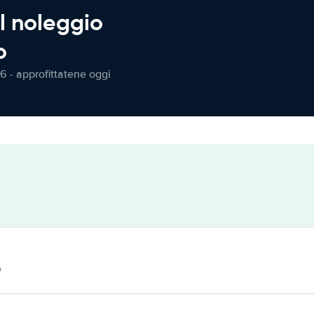
l noleggio
o
6 - approfittatene oggi
o