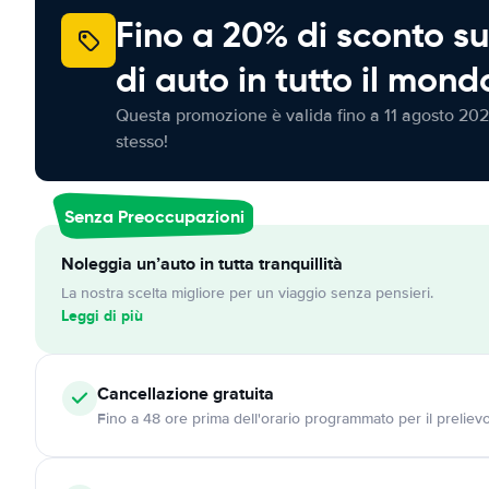
Fino a 20% di sconto su
di auto in tutto il mond
Questa promozione è valida fino a 11 agosto 202
stesso!
Senza Preoccupazioni
Noleggia un’auto in tutta tranquillità
La nostra scelta migliore per un viaggio senza pensieri.
Leggi di più
Cancellazione
gratuita
Fino a 48 ore prima dell'orario programmato per il preliev