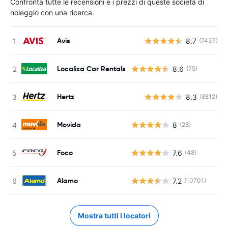
Confronta tutte le recensioni e i prezzi di queste società di
noleggio con una ricerca.
Avis
8.7
(7437)
Localiza Car Rentals
8.6
(75)
Hertz
8.3
(8812)
Movida
8
(28)
Foco
7.6
(48)
Alamo
7.2
(10701)
Mostra tutti i locatori