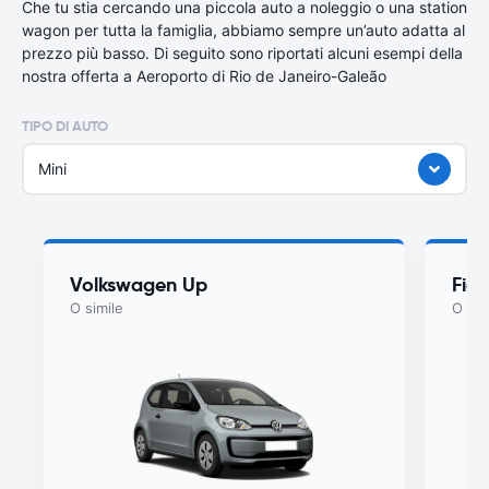
Che tu stia cercando una piccola auto a noleggio o una station
wagon per tutta la famiglia, abbiamo sempre un’auto adatta al
prezzo più basso. Di seguito sono riportati alcuni esempi della
nostra offerta a Aeroporto di Rio de Janeiro-Galeão
TIPO DI AUTO
Mini
Volkswagen Up
Fia
O simile
O sim