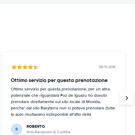
09-11-2018
Ottimo servizio per questa prenotazione
Ottimo servizio per questa prenotazione, per un altra
potenziale che riguardava Foz de Iguazu ho dovuto
prenotare direttamente sul sito locale di Movida,
perche' dal sito Easyterra non si poteva prenotare (tutte
le auto risultavano indisponibili all'atto della
prenotazione, anche se non lo erano a livello di search).
ROBERTO
R
Avis Aeroporto di Curitiba