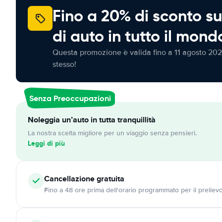
Fino a 20% di sconto su
di auto in tutto il mond
Questa promozione è valida fino a 11 agosto 202
stesso!
Senza Preoccupazioni
Noleggia un’auto in tutta tranquillità
La nostra scelta migliore per un viaggio senza pensieri.
Leggi di più
Cancellazione
gratuita
Fino a 48 ore prima dell'orario programmato per il preliev