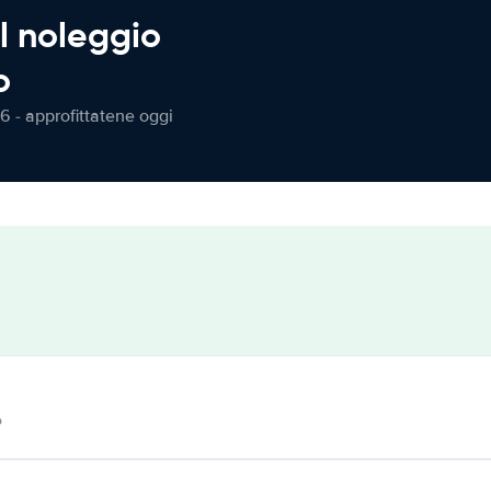
l noleggio
o
6 - approfittatene oggi
o