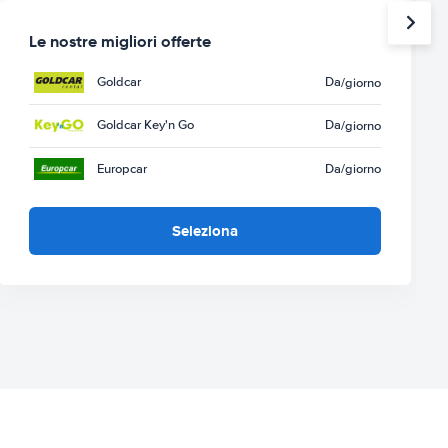
Le nostre migliori offerte
Goldcar
Da
/giorno
Goldcar Key'n Go
Da
/giorno
Europcar
Da
/giorno
Seleziona