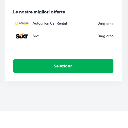
Le nostre migliori offerte
Autounion Car Rental
Da
/giorno
Sixt
Da
/giorno
Seleziona