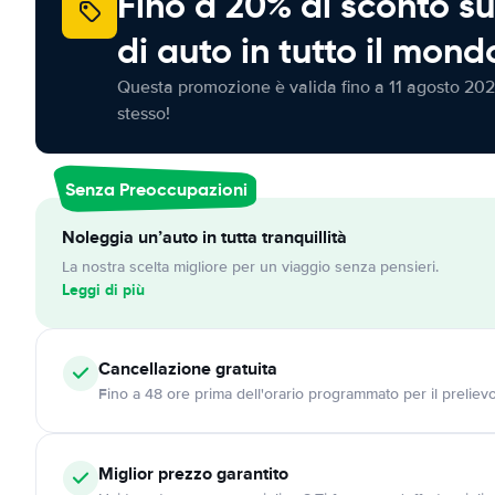
Fino a 20% di sconto su
di auto in tutto il mond
Questa promozione è valida fino a 11 agosto 202
stesso!
Senza Preoccupazioni
Noleggia un’auto in tutta tranquillità
La nostra scelta migliore per un viaggio senza pensieri.
Leggi di più
Cancellazione
gratuita
Fino a 48 ore prima dell'orario programmato per il preliev
Miglior prezzo garantito