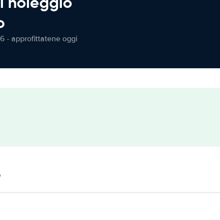
l noleggio
o
6 - approfittatene oggi
o