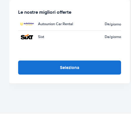
Le nostre migliori offerte
Autounion Car Rental
Da
/giorno
Sixt
Da
/giorno
Seleziona