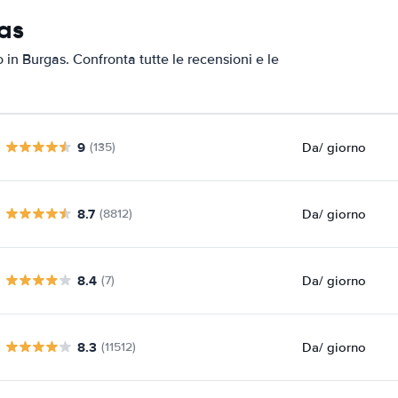
gas
o in Burgas. Confronta tutte le recensioni e le
9
Da
/ giorno
(135)
8.7
Da
/ giorno
(8812)
8.4
Da
/ giorno
(7)
8.3
Da
/ giorno
(11512)