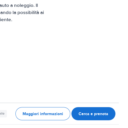
uto a noleggio. Il
ndo la possibilità ai
iente.
Maggiori informazioni
Cerca e prenota
ile