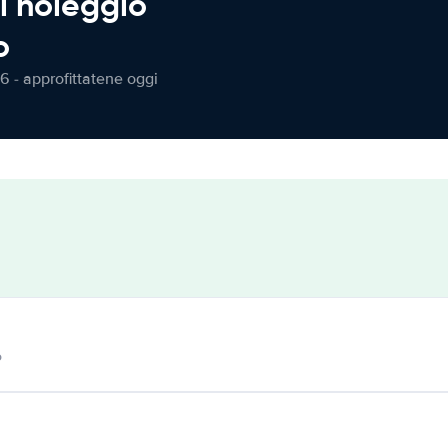
l noleggio
o
6 - approfittatene oggi
o