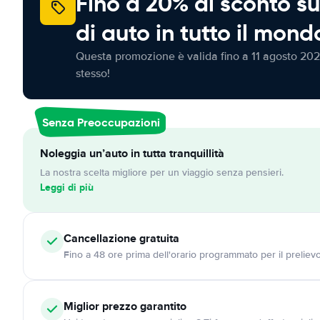
Fino a 20% di sconto su
di auto in tutto il mond
Questa promozione è valida fino a 11 agosto 202
stesso!
Senza Preoccupazioni
Noleggia un’auto in tutta tranquillità
La nostra scelta migliore per un viaggio senza pensieri.
Leggi di più
Cancellazione
gratuita
Fino a 48 ore prima dell'orario programmato per il preliev
Miglior prezzo garantito