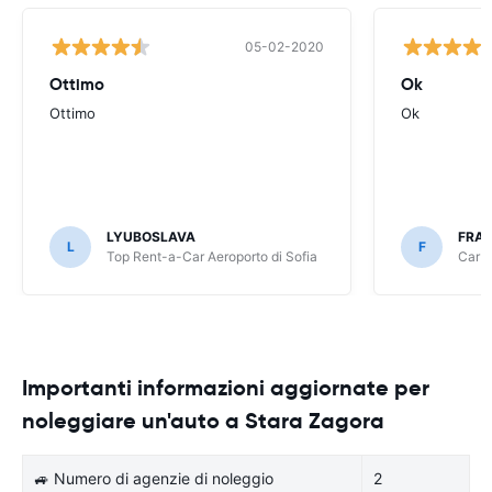
05-02-2020
Ottimo
Ok
Ottimo
Ok
LYUBOSLAVA
FRA
L
F
Top Rent-a-Car Aeroporto di Sofia
CarRe
Importanti informazioni aggiornate per
noleggiare un'auto a Stara Zagora
🚙 Numero di agenzie di noleggio
2