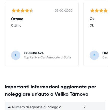
05-02-2020
Ottimo
Ok
Ottimo
Ok
LYUBOSLAVA
FRA
L
F
Top Rent-a-Car Aeroporto di Sofia
CarRe
Importanti informazioni aggiornate per
noleggiare un'auto a Veliko Tărnovo
🚙 Numero di agenzie di noleggio
2