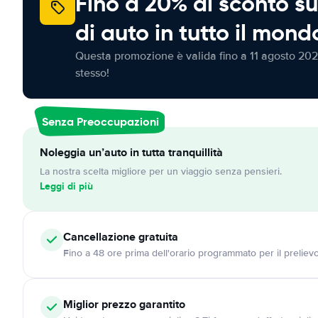
Fino a 20% di sconto su
di auto in tutto il mond
Questa promozione è valida fino a 11 agosto 202
stesso!
Senza Preoccupazioni
Noleggia un’auto in tutta tranquillità
La nostra scelta migliore per un viaggio senza pensieri.
Leggi di più
Cancellazione
gratuita
Fino a 48 ore prima dell'orario programmato per il preliev
Miglior prezzo garantito