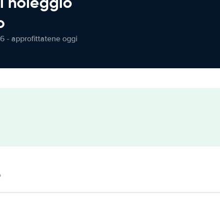
l noleggio
o
6 - approfittatene oggi
o