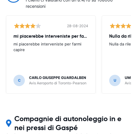
recensioni
28-08-2024
mi piacerebbe interveniste per farmi
Nulla da ril
mi piacerebbe interveniste per farmi
Nulla da rilev
capire
CARLO GIUSEPPE GUARDALBEN
UMB
C
U
Avis Aeroporto di Toronto-Pearson
Avis 
Compagnie di autonoleggio in e
nei pressi di Gaspé