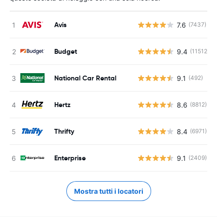
Avis
7.6
(7437)
Budget
9.4
(11512)
National Car Rental
9.1
(492)
Hertz
8.6
(8812)
Thrifty
8.4
(6971)
Enterprise
9.1
(2409)
Mostra tutti i locatori