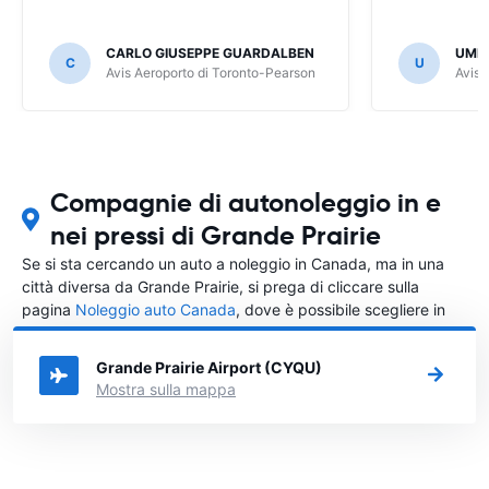
CARLO GIUSEPPE GUARDALBEN
UMB
C
U
Avis Aeroporto di Toronto-Pearson
Avis 
Compagnie di autonoleggio in e
nei pressi di Grande Prairie
Se si sta cercando un auto a noleggio in Canada, ma in una
città diversa da Grande Prairie, si prega di cliccare sulla
pagina
Noleggio auto Canada
, dove è possibile scegliere in
quale città in Canada si vuole noleggiare l'auto.
Grande Prairie Airport (CYQU)
Mostra sulla mappa