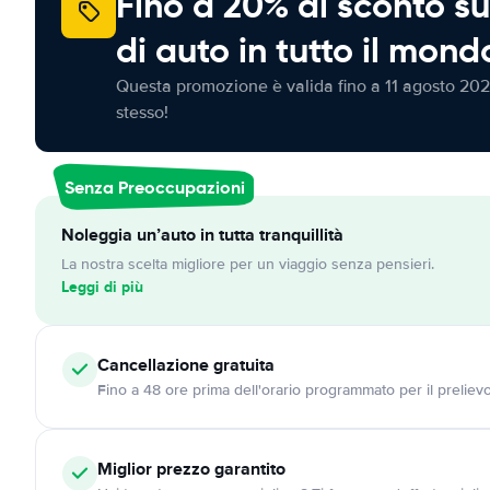
Fino a 20% di sconto su
di auto in tutto il mond
Questa promozione è valida fino a 11 agosto 202
stesso!
Senza Preoccupazioni
Noleggia un’auto in tutta tranquillità
La nostra scelta migliore per un viaggio senza pensieri.
Leggi di più
Cancellazione
gratuita
Fino a 48 ore prima dell'orario programmato per il preliev
Miglior prezzo garantito