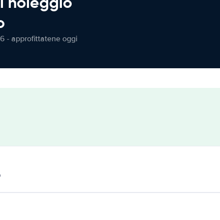
l noleggio
o
6 - approfittatene oggi
o