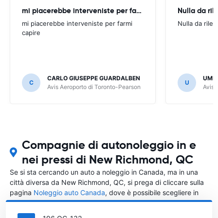
mi piacerebbe interveniste per farmi
Nulla da ril
mi piacerebbe interveniste per farmi
Nulla da rilev
capire
CARLO GIUSEPPE GUARDALBEN
UMB
C
U
Avis Aeroporto di Toronto-Pearson
Avis 
Compagnie di autonoleggio in e
nei pressi di New Richmond, QC
Se si sta cercando un auto a noleggio in Canada, ma in una
città diversa da New Richmond, QC, si prega di cliccare sulla
pagina
Noleggio auto Canada
, dove è possibile scegliere in
quale città in Canada si vuole noleggiare l'auto.