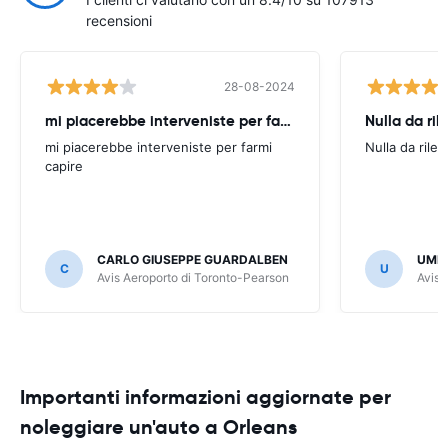
recensioni
28-08-2024
mi piacerebbe interveniste per farmi
Nulla da ril
mi piacerebbe interveniste per farmi
Nulla da rilev
capire
CARLO GIUSEPPE GUARDALBEN
UMB
C
U
Avis Aeroporto di Toronto-Pearson
Avis 
Importanti informazioni aggiornate per
noleggiare un'auto a Orleans