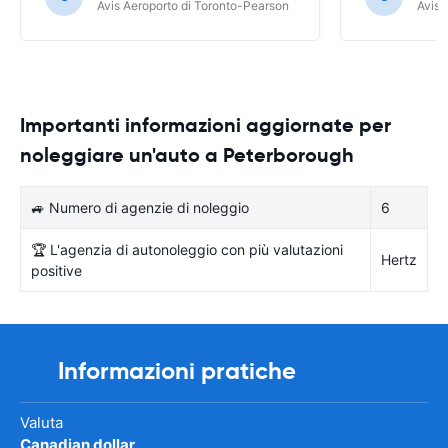
Avis Aeroporto di Toronto-Pearson
Avis 
Importanti informazioni aggiornate per
noleggiare un'auto a Peterborough
🚙 Numero di agenzie di noleggio
6
🏆 L'agenzia di autonoleggio con più valutazioni
Hertz
positive
Informazioni pratiche
Valuta
Canadian dollar