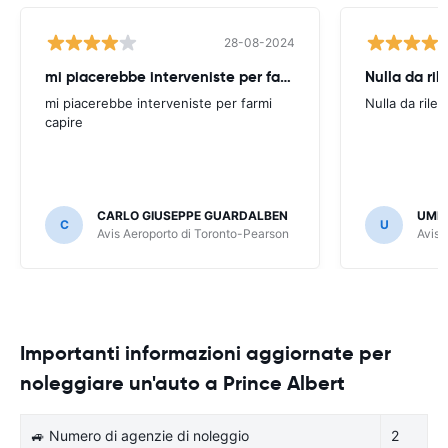
28-08-2024
mi piacerebbe interveniste per farmi
Nulla da ril
mi piacerebbe interveniste per farmi
Nulla da rilev
capire
CARLO GIUSEPPE GUARDALBEN
UMB
C
U
Avis Aeroporto di Toronto-Pearson
Avis 
Importanti informazioni aggiornate per
noleggiare un'auto a Prince Albert
🚙 Numero di agenzie di noleggio
2