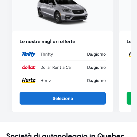
Le nostre migliori offerte
Le n
Thrifty
Da
/giorno
Dollar Rent a Car
Da
/giorno
Hertz
Da
/giorno
Seleziona
Società di autonoleggio in Quebec