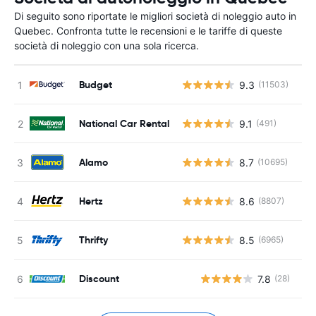
Di seguito sono riportate le migliori società di noleggio auto in
Quebec. Confronta tutte le recensioni e le tariffe di queste
società di noleggio con una sola ricerca.
Budget
9.3
(11503)
National Car Rental
9.1
(491)
Alamo
8.7
(10695)
Hertz
8.6
(8807)
Thrifty
8.5
(6965)
Discount
7.8
(28)