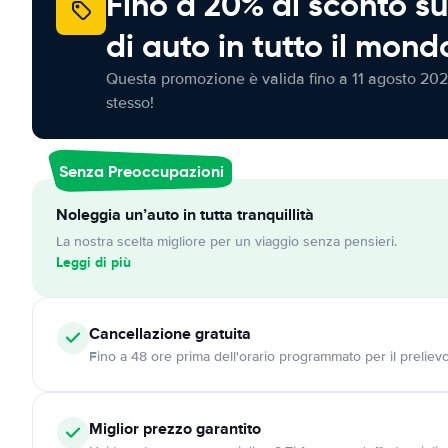
Fino a 20% di sconto su
di auto in tutto il mond
Questa promozione è valida fino a 11 agosto 202
stesso!
Senza Preoccupazioni
Noleggia un’auto in tutta tranquillità
La nostra scelta migliore per un viaggio senza pensieri.
Leggi di più
Cancellazione
gratuita
Fino a 48 ore prima dell'orario programmato per il preliev
Miglior prezzo garantito