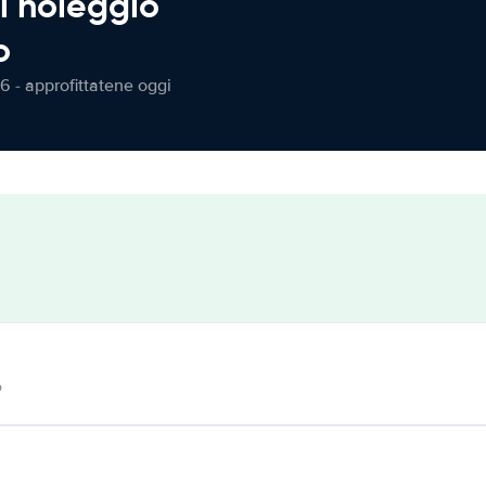
l noleggio
o
6 - approfittatene oggi
o