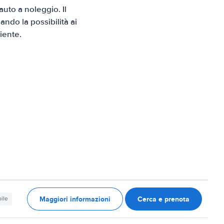
uto a noleggio. Il
ndo la possibilità ai
iente.
Maggiori informazioni
Cerca e prenota
ile