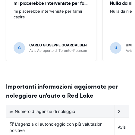
mi piacerebbe interveniste per farmi
Nulla da ril
mi piacerebbe interveniste per farmi
Nulla da rilev
capire
CARLO GIUSEPPE GUARDALBEN
UMB
C
U
Avis Aeroporto di Toronto-Pearson
Avis 
Importanti informazioni aggiornate per
noleggiare un'auto a Red Lake
🚙 Numero di agenzie di noleggio
2
🏆 L'agenzia di autonoleggio con più valutazioni
Avis
positive