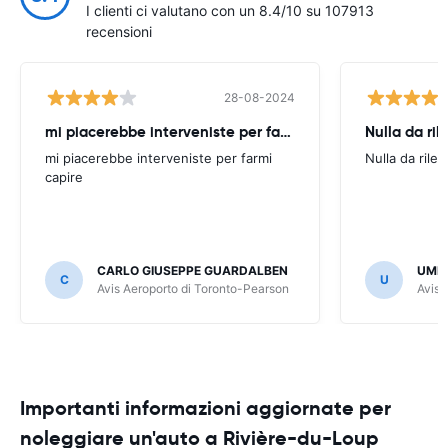
I clienti ci valutano con un 8.4/10 su 107913
recensioni
28-08-2024
mi piacerebbe interveniste per farmi
Nulla da ril
mi piacerebbe interveniste per farmi
Nulla da rilev
capire
CARLO GIUSEPPE GUARDALBEN
UMB
C
U
Avis Aeroporto di Toronto-Pearson
Avis 
Importanti informazioni aggiornate per
noleggiare un'auto a Rivière-du-Loup