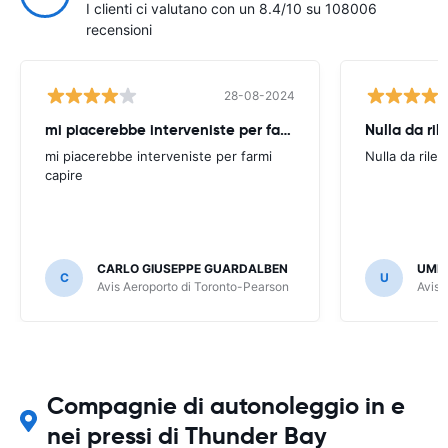
I clienti ci valutano con un 8.4/10 su 108006
recensioni
28-08-2024
mi piacerebbe interveniste per farmi
Nulla da ril
mi piacerebbe interveniste per farmi
Nulla da rilev
capire
CARLO GIUSEPPE GUARDALBEN
UMB
C
U
Avis Aeroporto di Toronto-Pearson
Avis 
Compagnie di autonoleggio in e
nei pressi di Thunder Bay