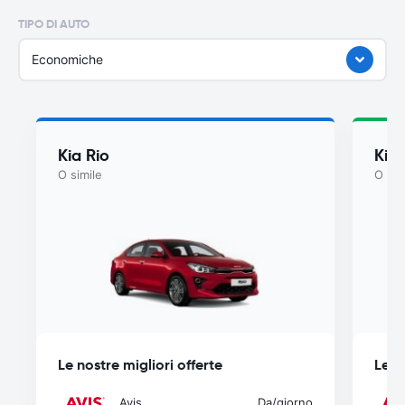
TIPO DI AUTO
Economiche
Kia Rio
Kia 
O simile
O sim
Le nostre migliori offerte
Le n
Avis
Da
/giorno