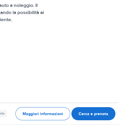
uto a noleggio. Il
ndo la possibilità ai
iente.
Maggiori informazioni
Cerca e prenota
ile