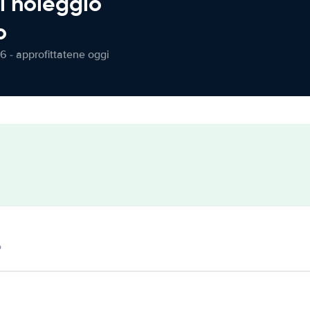
l noleggio
o
6 - approfittatene oggi
o