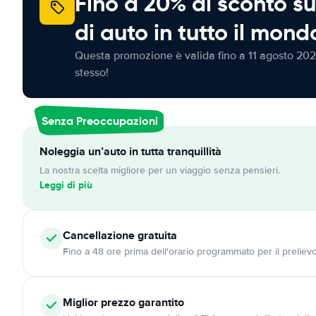
Fino a 20% di sconto su
di auto in tutto il mond
Questa promozione è valida fino a 11 agosto 202
stesso!
Senza Preoccupazioni
Noleggia un’auto in tutta tranquillità
La nostra scelta migliore per un viaggio senza pensieri.
Leggi di più
Cancellazione
gratuita
Fino a 48 ore prima dell'orario programmato per il preliev
Miglior prezzo garantito