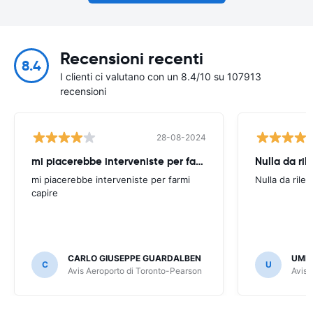
Recensioni recenti
8.4
I clienti ci valutano con un 8.4/10 su 107913
recensioni
28-08-2024
mi piacerebbe interveniste per farmi
Nulla da ril
mi piacerebbe interveniste per farmi
Nulla da rilev
capire
CARLO GIUSEPPE GUARDALBEN
UMB
C
U
Avis Aeroporto di Toronto-Pearson
Avis 