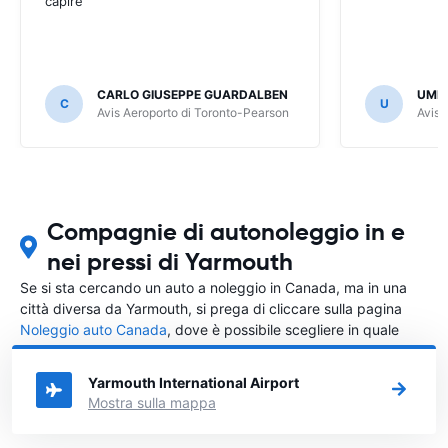
capire
CARLO GIUSEPPE GUARDALBEN
UMB
C
U
Avis Aeroporto di Toronto-Pearson
Avis 
Compagnie di autonoleggio in e
nei pressi di Yarmouth
Se si sta cercando un auto a noleggio in Canada, ma in una
città diversa da Yarmouth, si prega di cliccare sulla pagina
Noleggio auto Canada
, dove è possibile scegliere in quale
città in Canada si vuole noleggiare l'auto.
Yarmouth International Airport
Mostra sulla mappa