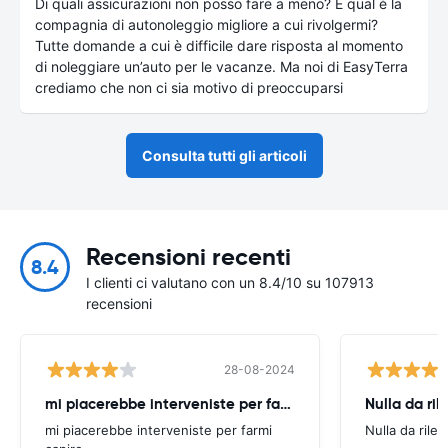
Di quali assicurazioni non posso fare a meno? E qual è la
compagnia di autonoleggio migliore a cui rivolgermi?
Tutte domande a cui è difficile dare risposta al momento
di noleggiare un’auto per le vacanze. Ma noi di EasyTerra
crediamo che non ci sia motivo di preoccuparsi
Consulta tutti gli articoli
Recensioni recenti
8.4
I clienti ci valutano con un 8.4/10 su 107913
recensioni
28-08-2024
mi piacerebbe interveniste per farmi
Nulla da ril
mi piacerebbe interveniste per farmi
Nulla da rilev