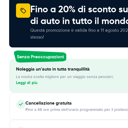
Fino a 20% di sconto su
di auto in tutto il mond
Questa promozione è valida fino a 11 agosto 202
stesso!
Senza Preoccupazioni
Noleggia un’auto in tutta tranquillità
La nostra scelta migliore per un viaggio senza pensieri.
Leggi di più
Cancellazione
gratuita
Fino a 48 ore prima dell'orario programmato per il preliev