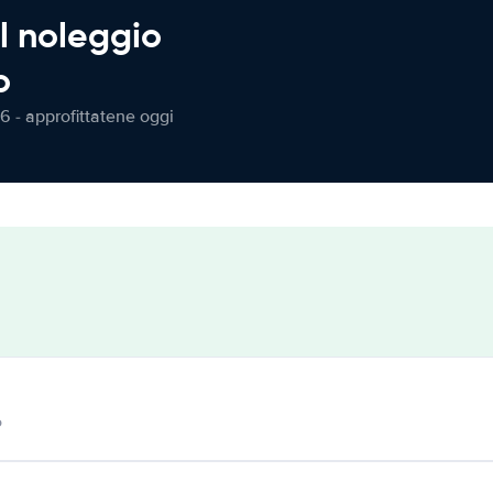
l noleggio
o
6 - approfittatene oggi
o