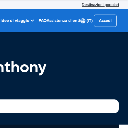
Destinazioni popolari
 idee di viaggio
FAQ
Assistenza clienti
(IT)
Accedi
nthony