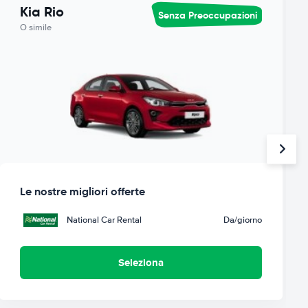
Kia Rio
Senza Preoccupazioni
O simile
Le nostre migliori offerte
National Car Rental
Da
/giorno
Seleziona