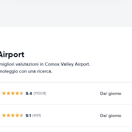
Airport
migliori valutazioni in Comox Valley Airport.
i noleggio con una ricerca.
9.4
Da
/ giorno
(11503)
9.1
Da
/ giorno
(491)