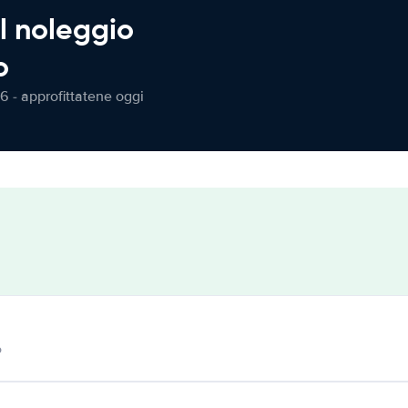
l noleggio
o
6 - approfittatene oggi
o