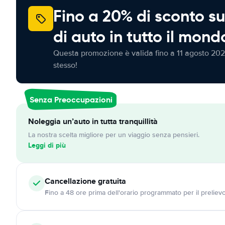
Fino a 20% di sconto su
di auto in tutto il mond
Questa promozione è valida fino a 11 agosto 202
stesso!
Senza Preoccupazioni
Noleggia un’auto in tutta tranquillità
La nostra scelta migliore per un viaggio senza pensieri.
Leggi di più
Cancellazione
gratuita
Fino a 48 ore prima dell'orario programmato per il preliev