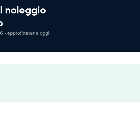
l noleggio
o
6 - approfittatene oggi
o