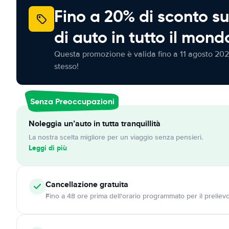
Fino a 20% di sconto su
di auto in tutto il mond
Questa promozione è valida fino a 11 agosto 202
stesso!
Senza Preoccupazioni
Noleggia un’auto in tutta tranquillità
La nostra scelta migliore per un viaggio senza pensieri.
Leggi di più
Cancellazione
gratuita
Fino a 48 ore prima dell'orario programmato per il preliev