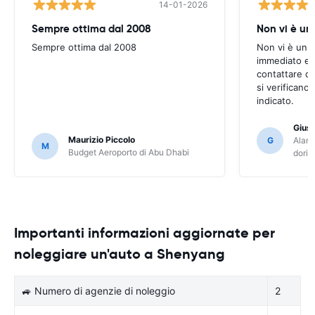
14-01-2026
Sempre ottima dal 2008
Non vi è u
Sempre ottima dal 2008
Non vi è un 
immediato e s
contattare q
si verificano
indicato.
Gius
Maurizio Piccolo
G
Alamo
M
Budget Aeroporto di Abu Dhabi
dori
Importanti informazioni aggiornate per
noleggiare un'auto a Shenyang
🚙 Numero di agenzie di noleggio
2