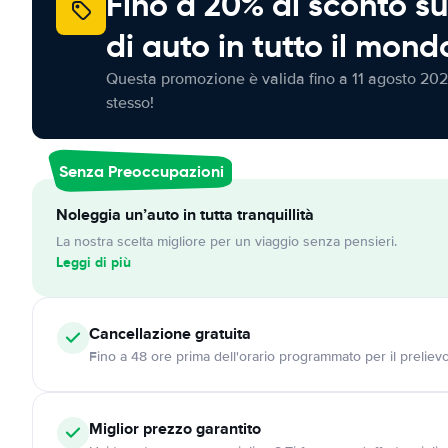
Fino a 20% di sconto su
di auto in tutto il mond
Questa promozione è valida fino a 11 agosto 202
stesso!
Senza Preoccupazioni
Noleggia un’auto in tutta tranquillità
La nostra scelta migliore per un viaggio senza pensieri.
Leggi di più
Cancellazione
gratuita
Fino a 48 ore prima dell'orario programmato per il preliev
Miglior prezzo garantito