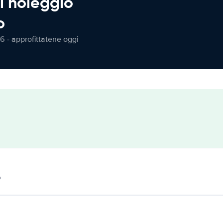
l noleggio
o
6 - approfittatene oggi
o